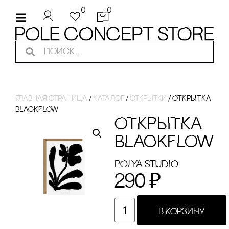
0
0
Главная страница
/
Каталог
/
Открытки
/
ОТКРЫТКА
BLACKFLOW
ОТКРЫТКА
BLACKFLOW
POLYA STUDIO
290
₽
В КОРЗИНУ