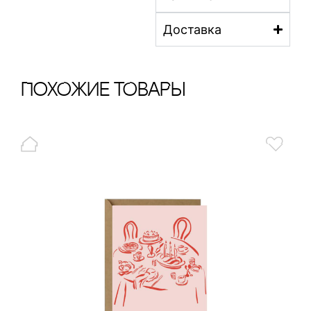
Доставка
ПохОжИе тОваРы