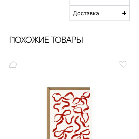
Доставка
ПохОжИе тОваРы