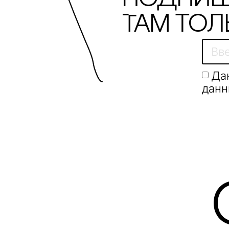
Там тол
Да
данн