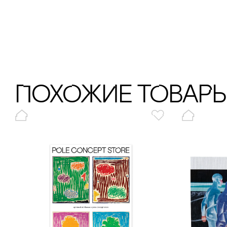
ПохОжИе тОваР