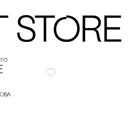
ЕГО
Е
сова