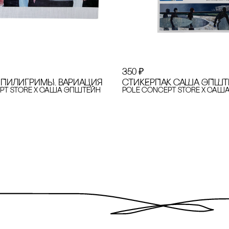
350
₽
 ПИЛИГРИМЫ. ВАРИАЦИЯ
сТИКЕРПАК сАША ЭПШТ
pt store x Саша Эпштейн
pole concept store x Саш