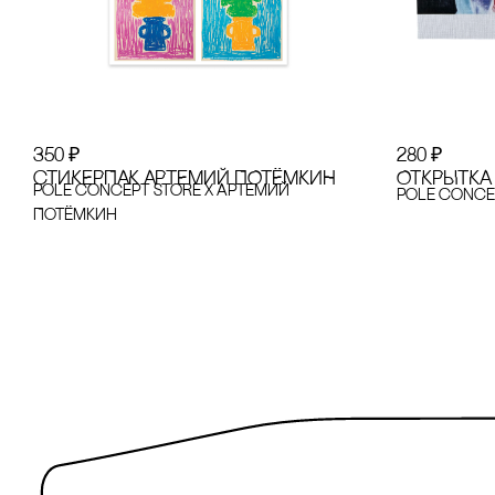
350
₽
280
₽
сТИКЕРПАК АРТЕМИЙ ПОТЁМКИН
ОТКРЫТКА
pole concept store x Артемий
pole conce
Потёмкин