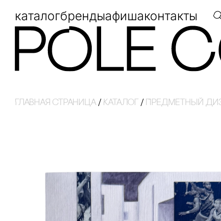
каталог
бренды
афиша
контакты
Главная страница
/
Каталог
/
Предметный диз