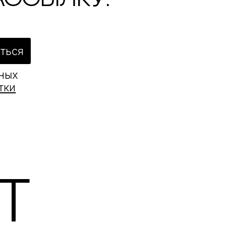
ться
ьных
тки