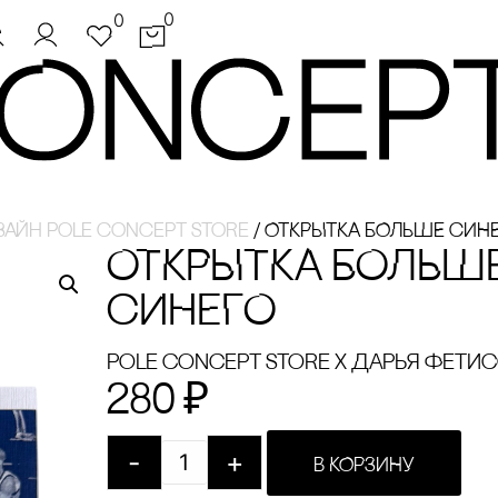
0
0
айн pole concept store
/
ОТКРЫТКА БОЛЬШЕ сИН
ОТКРЫТКА БОЛЬШ
сИНЕГО
pole concept store x Дарья Фети
280
₽
-
+
В КОРЗИНУ