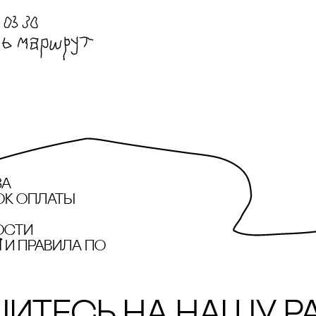
за
ок оплаты
ости
и правила по
итесь на нашу р