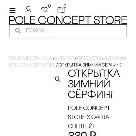
0
0
Главная страница
/
Каталог
/
Предметный дизайн
pole concept store
/
ОТКРЫТКА ЗИМНИЙ сЁРФИНГ
ОТКРЫТКА
ЗИМНИЙ
сЁРФИНГ
pole concept
store x Саша
Эпштейн