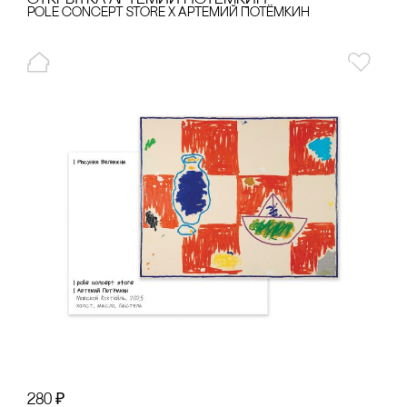
pole concept store x Артемий Потёмкин
280
₽