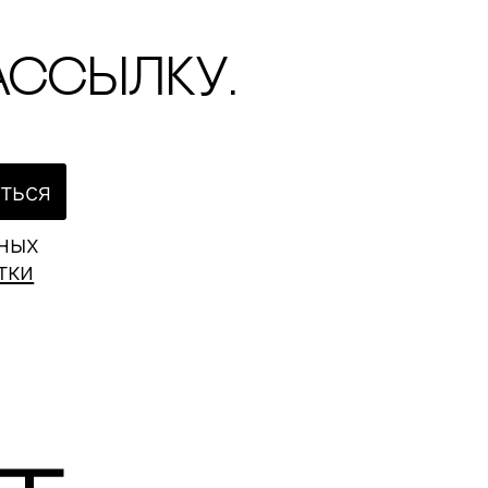
ассылку.
ться
ьных
тки