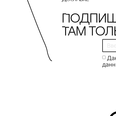
Подпиш
Там тол
Да
данн