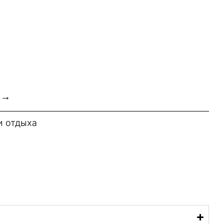
 →
и отдыха