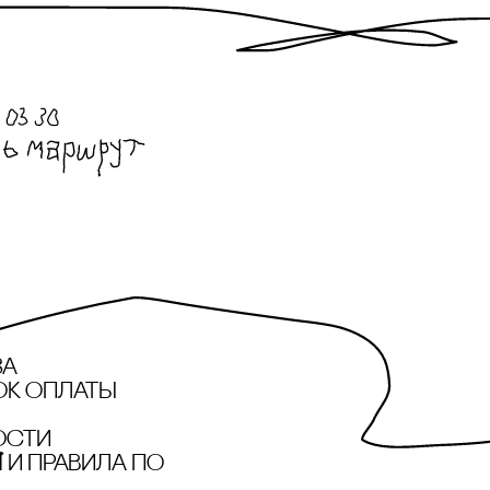
за
ок оплаты
ости
и правила по