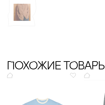
ПохОжИе тОваР