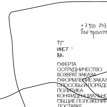
Оферта
сотрудничество
Возврат заказа
Оформление зака
cпособы и поряд
Политика
конфиденциальн
Общие положения 
доставке