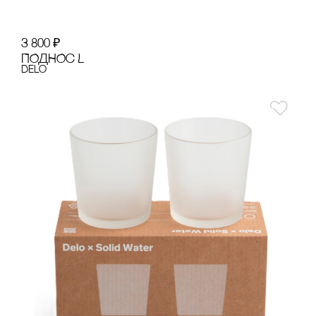
3 800
₽
ПОДНОс L
Delo