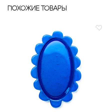
ПохОжИе тОваРы