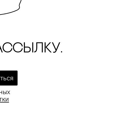
ассылку.
ться
ьных
тки