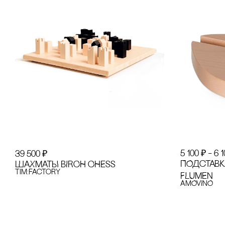
5 100
₽
–
6 
39 500
₽
ПОДсТАВК
ШАХМАТЫ BIRCH CHESS
tim:factory
FLUMEN
AMOVINO