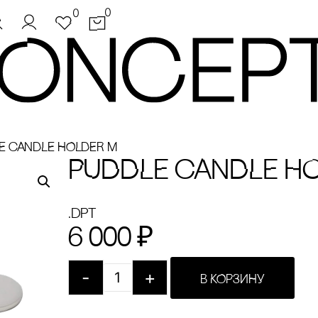
0
0
E cANDLE HOLDER M
PUDDLE cANDLE H
.dpt
6 000
₽
-
+
В КОРЗИНУ