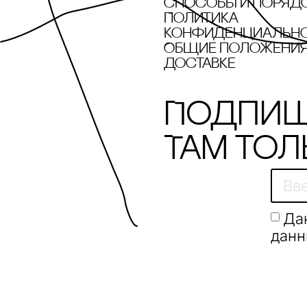
cпособы и поряд
Политика
конфиденциальн
Общие положения 
доставке
Подпиш
Там тол
Да
данн