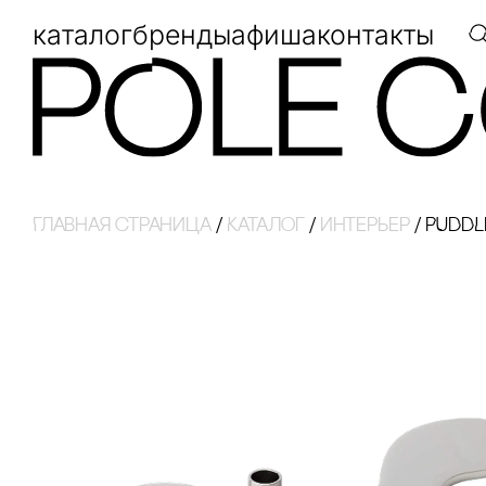
каталог
бренды
афиша
контакты
Главная страница
/
Каталог
/
интерьер
/
PUDDL