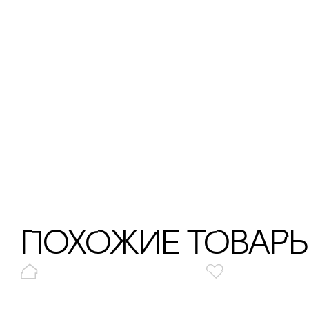
ПохОжИе тОваР