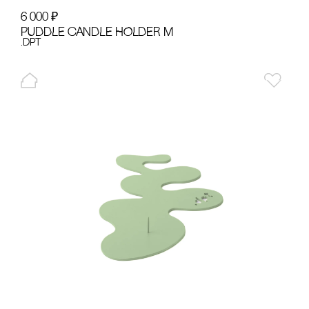
6 000
₽
PUDDLE cANDLE HOLDER M
.dpt