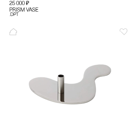
25 000
₽
PRISM VASE
.dpt