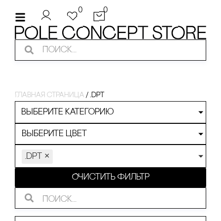
0
0
Главная страница
/
.dpt
Выберите категорию
Выберите цвет
.dpt
×
Очистить фильтр