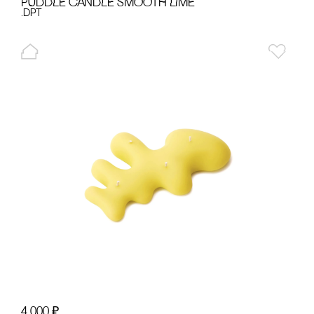
PUDDLE cANDLE SMOOTH LIME
.dpt
4 000
₽