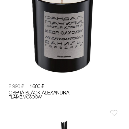
2 990
₽
1 600
₽
сВЕЧА BLACK ALEXANDRA
FLAME.MOSCOW