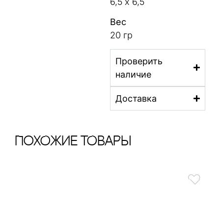
6,5 х 6,5
Вес
20 гр
Проверить
наличие
Доставка
ПохОжИе тОваРы