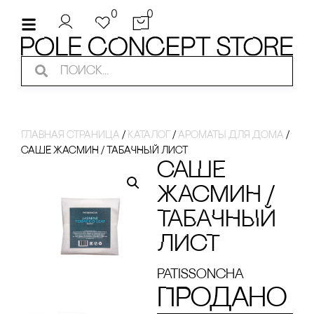
0
0
Главная страница
/
Каталог
/
ароматы для дома
/
сАШЕ ЖАсМИН / ТАБАЧНЫЙ ЛИсТ
сАШЕ
ЖАсМИН /
ТАБАЧНЫЙ
ЛИсТ
Patissoncha
Продано