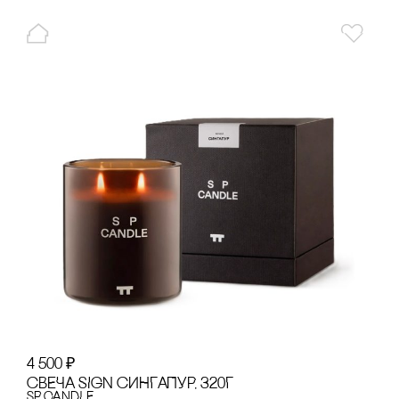
4 500
₽
сВЕЧА SIGN сИНГАПУР, 320Г
SP CANDLE