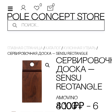
0
0
Главная страница
/
Каталог
/
Кухонная утварь
/
сЕРВИРОВОЧНАЯ ДОсКА — SENSU RECTANGLE
сЕРВИРОВОЧ
ДОсКА —
SENSU
RECTANGLE
AMOVINO
4 100
6 800
₽
₽
–