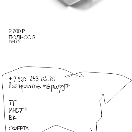
2 700
₽
ПОДНОс S
Delo
Оферта