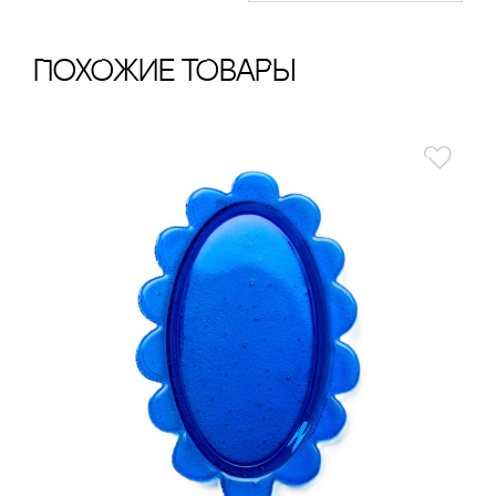
ПохОжИе тОваРы