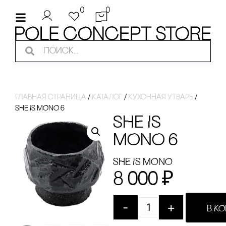
0
0
Главная страница
/
Каталог
/
Кухонная утварь
/
SHE IS MONO 6
SHE IS
MONO 6
SHE IS MONO
8 000
₽
-
+
В К