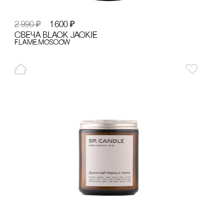
2 990
₽
1 600
₽
сВЕЧА BLACK JACKIE
FLAME.MOSCOW