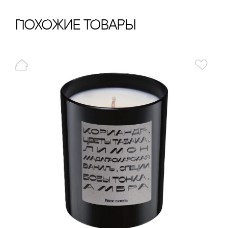
ПохОжИе тОваРы