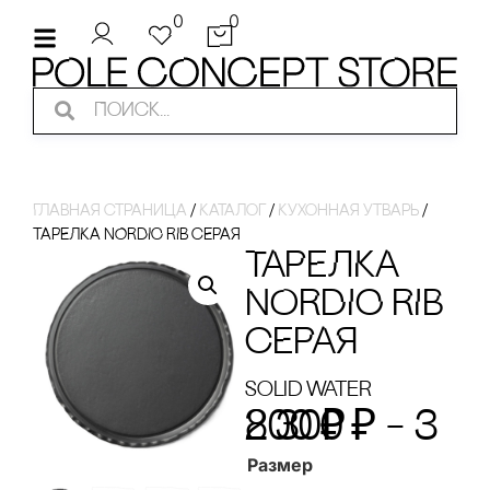
0
0
Главная страница
/
Каталог
/
Кухонная утварь
/
ТАРЕЛКА NORDIC RIB сЕРАЯ
ТАРЕЛКА
NORDIC RIB
сЕРАЯ
Solid Water
2 300
3 800
₽
₽
–
Размер