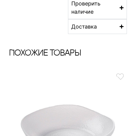
Проверить
наличие
Доставка
ПохОжИе тОваРы