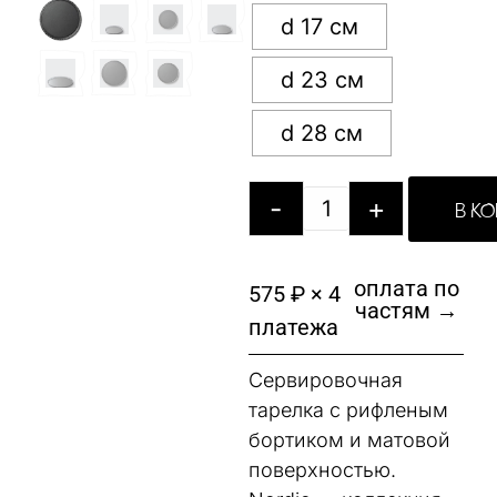
d 17 см
d 23 см
d 28 см
-
+
В К
оплата по
575 ₽ × 4
частям →
платежа
Сервировочная
тарелка с рифленым
бортиком и матовой
поверхностью.