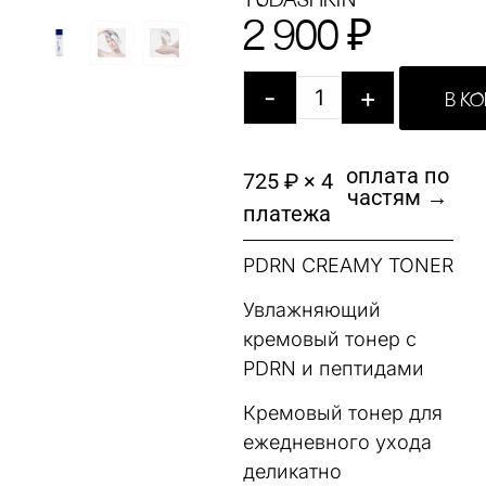
YUDASHKIN
2 900
₽
-
+
В К
оплата по
725 ₽ × 4
частям →
платежа
PDRN CREAMY TONER
Увлажняющий
кремовый тонер с
PDRN и пептидами
Кремовый тонер для
ежедневного ухода
деликатно