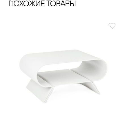
ПохОжИе тОваРы