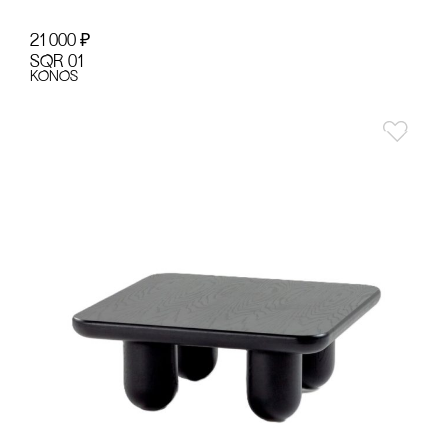
21 000
₽
SQR 01
KONOS