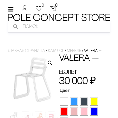
0
0
Главная страница
/
Каталог
/
Мебель
/
VALERA —
VALERA —
EBURET
30 000
₽
Цвет