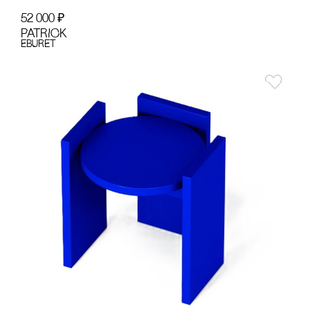
52 000
₽
PATRICK
EBURET