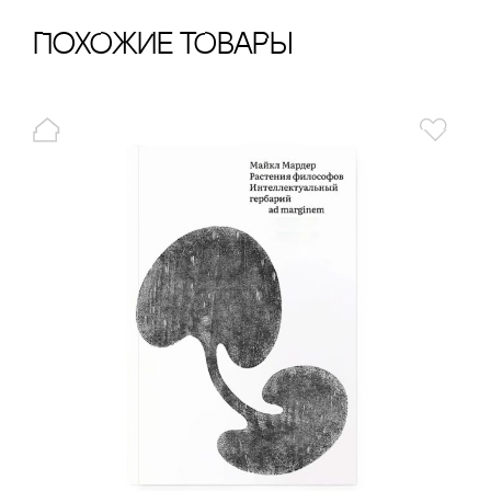
ПохОжИе тОваРы