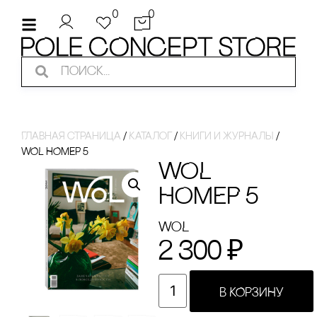
0
0
Главная страница
/
Каталог
/
кнИги И ЖуРнаЛы
/
WOL НОМЕР 5
WOL
НОМЕР 5
WoL
2 300
₽
В КОРЗИНУ