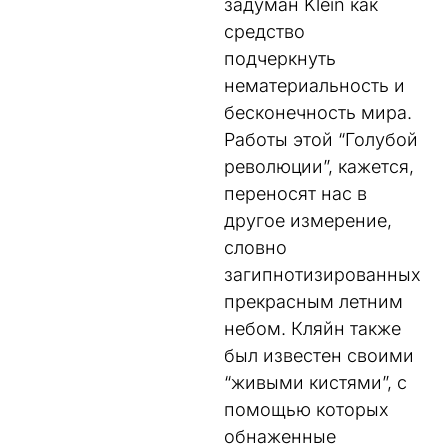
задуман
Klein
как
средство
подчеркнуть
нематериальность
и
бесконечность
мира
.
Работы
этой
“
Голубой
революции
”
,
кажется
,
переносят
нас
в
другое
измерение
,
словно
загипнотизированных
прекрасным
летним
небом
.
Кляйн
также
был
известен
своими
“
живыми
кистями
”
,
с
помощью
которых
обнаженные