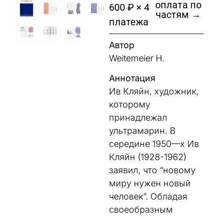
оплата по
600 ₽ × 4
частям →
платежа
Автор
Weitemeier H.
Аннотация
Ив
Кляйн
,
художник
,
которому
принадлежал
ультрамарин
.
В
середине
1950
—
х
Ив
Кляйн
(
1928-1962
)
заявил
,
что
“
новому
миру
нужен
новый
человек
”
.
Обладая
своеобразным