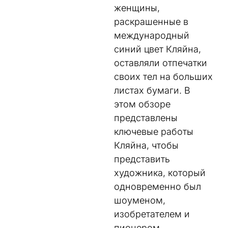
женщины
,
раскрашенные
в
международный
синий
цвет
Кляйна
,
оставляли
отпечатки
своих
тел
на
больших
листах
бумаги
.
В
этом
обзоре
представлены
ключевые
работы
Кляйна
,
чтобы
представить
художника
,
который
одновременно
был
шоуменом
,
изобретателем
и
пионером