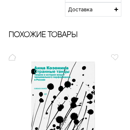
Доставка
ПохОжИе тОваРы