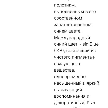
полотнам
,
выполненным
в
его
собственном
запатентованном
синем
цвете
.
Международный
синий цвет
Klein
Blue
(
IKB
)
,
состоящий
из
чистого
пигмента
и
связующего
вещества
,
одновременно
насыщенный
и
яркий
,
вызывающий
воспоминания
и
декоративный
,
был