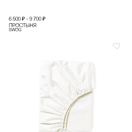
6 500
₽
–
9 700
₽
ПРОсТЫНЯ
SWOg