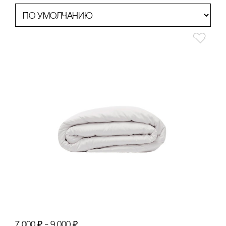
7 000
₽
–
9 000
₽