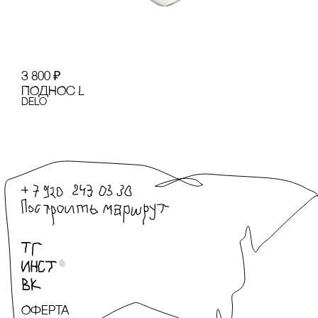
3 800
₽
ПОДНОс L
Delo
Оферта