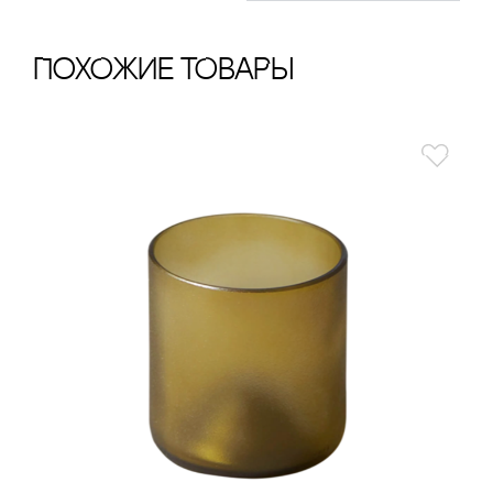
ПохОжИе тОваРы