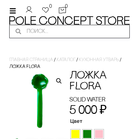
0
0
Главная страница
/
Каталог
/
Кухонная утварь
/
ЛОЖКА FLORA
ЛОЖКА
FLORA
Solid Water
5 000
₽
Цвет