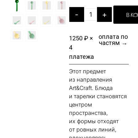
-
+
В К
оплата по
1250 ₽ ×
частям →
4
платежа
Этот предмет
из направления
Art&Craft. Блюда
и тарелки становятся
центром
пространства,
их формы отходят
от ровных линий,
вдохновляясь