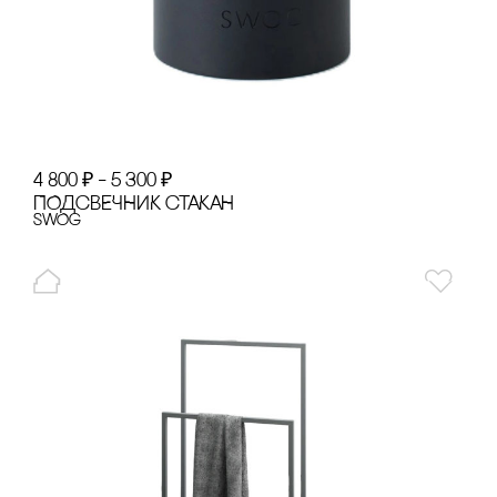
4 800
₽
–
5 300
₽
ПОДсВЕЧНИК сТАКАН
SWOg