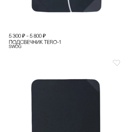
5 300
₽
–
5 800
₽
ПОДсВЕЧНИК TERO-1
SWOg