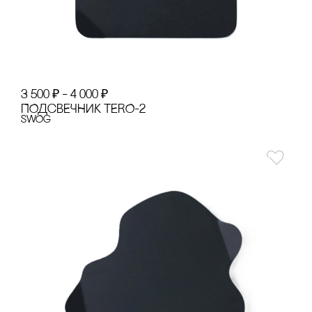
3 500
₽
–
4 000
₽
ПОДсВЕЧНИК TERO-2
SWOg