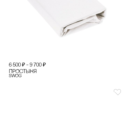
6 500
₽
–
9 700
₽
ПРОсТЫНЯ
SWOg