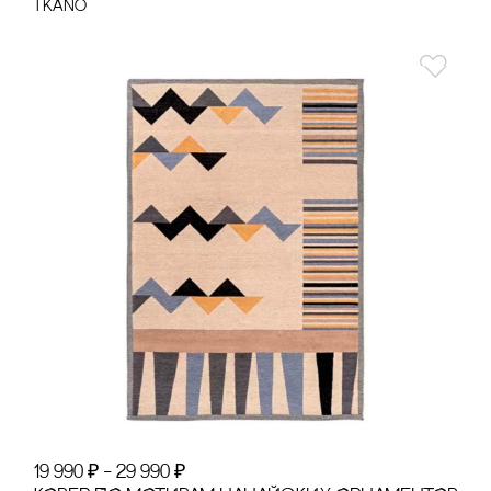
Tkano
19 990
₽
–
29 990
₽